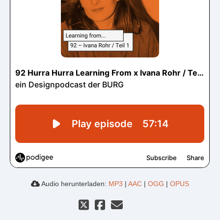
Audio herunterladen:
MP3
|
AAC
|
OGG
|
OPUS