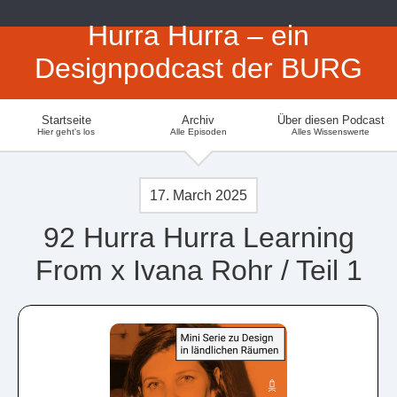
Hurra Hurra – ein
Designpodcast der BURG
Startseite
Archiv
Über diesen Podcast
Hier geht's los
Alle Episoden
Alles Wissenswerte
17. March 2025
92 Hurra Hurra Learning
From x Ivana Rohr / Teil 1