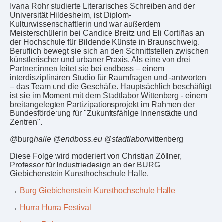
Ivana Rohr studierte Literarisches Schreiben and der
Universität Hildesheim, ist Diplom-
Kulturwissenschaftlerin und war außerdem
Meisterschülerin bei Candice Breitz und Eli Cortiñas an
der Hochschule für Bildende Künste in Braunschweig.
Beruflich bewegt sie sich an den Schnittstellen zwischen
künstlerischer und urbaner Praxis. Als eine von drei
Partner:innen leitet sie bei endboss – einem
interdisziplinären Studio für Raumfragen und -antworten
– das Team und die Geschäfte. Hauptsächlich beschäftigt
ist sie im Moment mit dem Stadtlabor Wittenberg - einem
breitangelegten Partizipationsprojekt im Rahmen der
Bundesförderung für "Zukunftsfähige Innenstädte und
Zentren".
@burg
halle @endboss.eu @stadtlabor
wittenberg
Diese Folge wird moderiert von Christian Zöllner,
Professor für Industriedesign an der BURG
Giebichenstein Kunsthochschule Halle.
→
Burg Giebichenstein Kunsthochschule Halle
→
Hurra Hurra Festival