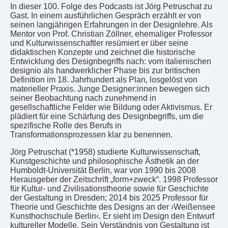
In dieser 100. Folge des Podcasts ist Jörg Petruschat zu
Gast. In einem ausführlichen Gespräch erzählt er von
seinen langjährigen Erfahrungen in der Designlehre. Als
Mentor von Prof. Christian Zöllner, ehemaliger Professor
und Kulturwissenschaftler resümiert er über seine
didaktischen Konzepte und zeichnet die historische
Entwicklung des Designbegriffs nach: vom italienischen
designio als handwerklicher Phase bis zur britischen
Definition im 18. Jahrhundert als Plan, losgelöst von
materieller Praxis. Junge Designer:innen bewegen sich
seiner Beobachtung nach zunehmend in
gesellschaftliche Felder wie Bildung oder Aktivismus. Er
plädiert für eine Schärfung des Designbegriffs, um die
spezifische Rolle des Berufs in
Transformationsprozessen klar zu benennen.
Jörg Petruschat (*1958) studierte Kulturwissenschaft,
Kunstgeschichte und philosophische Ästhetik an der
Humboldt-Universität Berlin, war von 1990 bis 2008
Herausgeber der Zeitschrift „form+zweck“. 1998 Professor
für Kultur- und Zivilisationstheorie sowie für Geschichte
der Gestaltung in Dresden; 2014 bis 2025 Professor für
Theorie und Geschichte des Designs an der ›Weißensee
Kunsthochschule Berlin‹. Er sieht im Design den Entwurf
kultureller Modelle. Sein Verständnis von Gestaltung ist