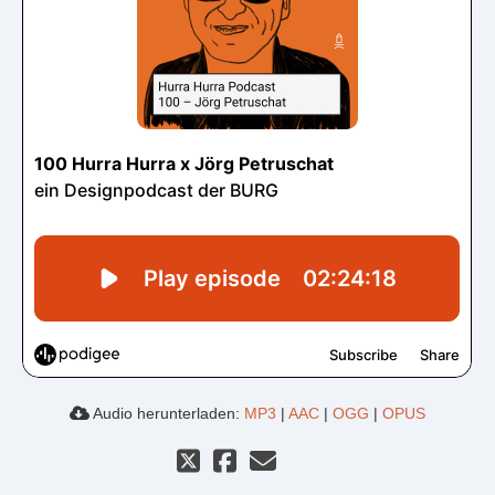
Audio herunterladen:
MP3
|
AAC
|
OGG
|
OPUS