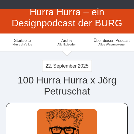
Hurra Hurra – ein
Designpodcast der BURG
Startseite
Archiv
Über diesen Podcast
Hier geht's los
Alle Episoden
Alles Wissenswerte
22. September 2025
100 Hurra Hurra x Jörg
Petruschat