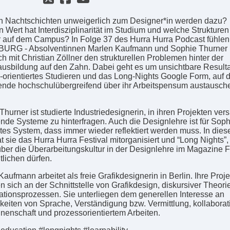
 Nachtschichten unweigerlich zum Designer*in werden dazu?
 Wert hat Interdisziplinarität im Studium und welche Strukturen
r auf dem Campus? In Folge 37 des Hurra Hurra Podcast fühlen
BURG - Absolventinnen Marlen Kaufmann und Sophie Thurner
h mit Christian Zöllner den strukturellen Problemen hinter der
usbildung auf den Zahn. Dabei geht es um unsichtbare Resulta
-orientiertes Studieren und das Long-Nights Google Form, auf 
ende hochschulübergreifend über ihr Arbeitspensum austausch
.
hurner ist studierte Industriedesignerin, in ihren Projekten vers
nde Systeme zu hinterfragen. Auch die Designlehre ist für Soph
etes System, dass immer wieder reflektiert werden muss. In die
t sie das Hurra Hurra Festival mitorganisiert und “Long Nights”,
 über die Überarbeitungskultur in der Designlehre im Magazine 
tlichen dürfen.
aufmann arbeitet als freie Grafikdesignerin in Berlin. Ihre Proj
 sich an der Schnittstelle von Grafikdesign, diskursiver Theori
pationsprozessen. Sie unterliegen dem generellen Interesse an
keiten von Sprache, Verständigung bzw. Vermittlung, kollaborat
nnenschaft und prozessorientiertem Arbeiten.