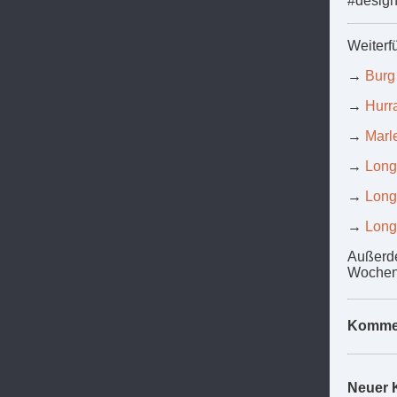
#design
Weiterf
→
Burg
→
Hurra
→
Marl
→
Long
→
Long
→
Long
Außerde
Wochen 
Komme
Neuer 