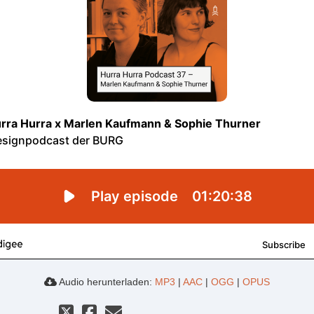
Audio herunterladen:
MP3
|
AAC
|
OGG
|
OPUS