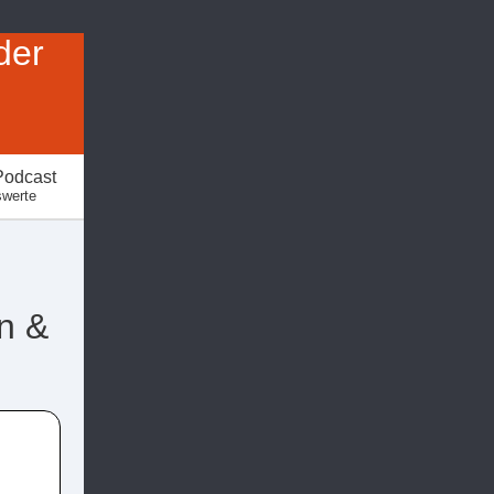
der
Podcast
swerte
n &