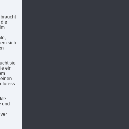
 braucht
 die
 im
te,
dem sich
en
ucht sie
ie ein
sem
 einen
Futuress
ekte
e und
iver