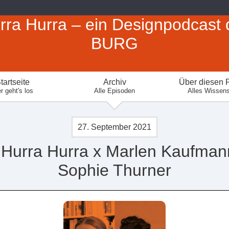
rra Hurra – ein Designpodcast 
BURG
tartseite
Archiv
Über diesen 
r geht's los
Alle Episoden
Alles Wissen
27. September 2021
 Hurra Hurra x Marlen Kaufman
Sophie Thurner