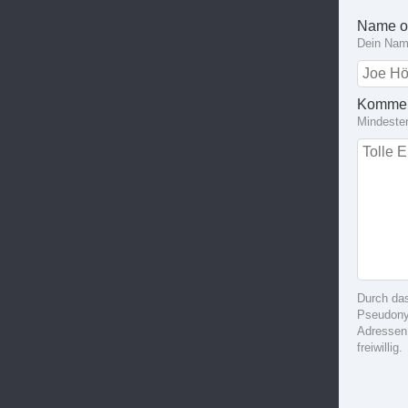
Name o
Dein Name
Kommen
Mindeste
Durch da
Pseudonym
Adressen
freiwillig.