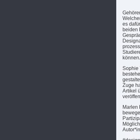
Gehören
Welchen
es dafü
beiden 
Gespräc
Designa
prozess
Studier
können
Sophie T
bestehe
gestalt
Zuge ha
Artikel
veröffen
Marlen K
bewegen
Partizi
Möglich
Autor*i