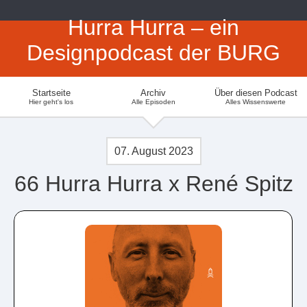
Hurra Hurra – ein
Designpodcast der BURG
Startseite
Archiv
Über diesen Podcast
Hier geht's los
Alle Episoden
Alles Wissenswerte
07. August 2023
66 Hurra Hurra x René Spitz