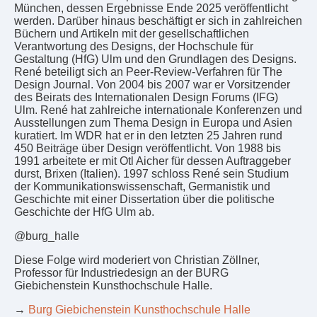
München, dessen Ergebnisse Ende 2025 veröffentlicht
werden. Darüber hinaus beschäftigt er sich in zahlreichen
Büchern und Artikeln mit der gesellschaftlichen
Verantwortung des Designs, der Hochschule für
Gestaltung (HfG) Ulm und den Grundlagen des Designs.
René beteiligt sich an Peer-Review-Verfahren für The
Design Journal. Von 2004 bis 2007 war er Vorsitzender
des Beirats des Internationalen Design Forums (IFG)
Ulm. René hat zahlreiche internationale Konferenzen und
Ausstellungen zum Thema Design in Europa und Asien
kuratiert. Im WDR hat er in den letzten 25 Jahren rund
450 Beiträge über Design veröffentlicht. Von 1988 bis
1991 arbeitete er mit Otl Aicher für dessen Auftraggeber
durst, Brixen (Italien). 1997 schloss René sein Studium
der Kommunikationswissenschaft, Germanistik und
Geschichte mit einer Dissertation über die politische
Geschichte der HfG Ulm ab.
@burg_halle
Diese Folge wird moderiert von Christian Zöllner,
Professor für Industriedesign an der BURG
Giebichenstein Kunsthochschule Halle.
→
Burg Giebichenstein Kunsthochschule Halle