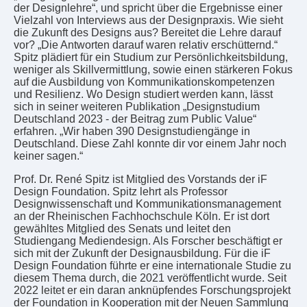
der Designlehre“, und spricht über die Ergebnisse einer
Vielzahl von Interviews aus der Designpraxis. Wie sieht
die Zukunft des Designs aus? Bereitet die Lehre darauf
vor? „Die Antworten darauf waren relativ erschütternd.“
Spitz plädiert für ein Studium zur Persönlichkeitsbildung,
weniger als Skillvermittlung, sowie einen stärkeren Fokus
auf die Ausbildung von Kommunikationskompetenzen
und Resilienz. Wo Design studiert werden kann, lässt
sich in seiner weiteren Publikation „Designstudium
Deutschland 2023 - der Beitrag zum Public Value“
erfahren. „Wir haben 390 Designstudiengänge in
Deutschland. Diese Zahl konnte dir vor einem Jahr noch
keiner sagen.“
Prof. Dr. René Spitz ist Mitglied des Vorstands der iF
Design Foundation. Spitz lehrt als Professor
Designwissenschaft und Kommunikationsmanagement
an der Rheinischen Fachhochschule Köln. Er ist dort
gewähltes Mitglied des Senats und leitet den
Studiengang Mediendesign. Als Forscher beschäftigt er
sich mit der Zukunft der Designausbildung. Für die iF
Design Foundation führte er eine internationale Studie zu
diesem Thema durch, die 2021 veröffentlicht wurde. Seit
2022 leitet er ein daran anknüpfendes Forschungsprojekt
der Foundation in Kooperation mit der Neuen Sammlung