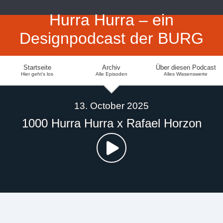
Hurra Hurra – ein
Designpodcast der BURG
Startseite
Archiv
Über diesen Podcast
Hier geht's los
Alle Episoden
Alles Wissenswerte
13. October 2025
1000 Hurra Hurra x Rafael Horzon