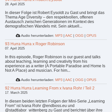
28. April 2025
In dieser Folge ist Robert Eysoldt zu Gast und bringt das
Thema Age Diversity – den respektvollen, offenen
Austausch zwischen Generationen im Kontext des
demografischen Wandels mit. Sein aktuell...
Audio herunterladen:
MP3
|
AAC
|
OGG
|
OPUS
93 Hurra Hurra x Roger Robinson
07. April 2025
In this episode, Roger Robinson is our guest and talks
about teaching, learning and creativity from his
experience as a writer (A Portable Paradise and Home Is
Not A Place) and musician. For him...
Audio herunterladen:
MP3
|
AAC
|
OGG
|
OPUS
92 Hurra Hurra Learning From x Ivana Rohr / Teil 2
17. March 2025
In diesen beiden letzten Folgen der Mini-Serie „Learning
From“ ist Ivana Rohr @endboss.eu und
@stadtlabor_wittenberg zu Gast und berichtet über ihre