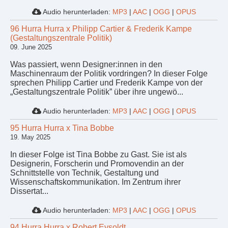
Audio herunterladen:
MP3
|
AAC
|
OGG
|
OPUS
96 Hurra Hurra x Philipp Cartier & Frederik Kampe
(Gestaltungszentrale Politik)
09. June 2025
Was passiert, wenn Designer:innen in den
Maschinenraum der Politik vordringen? In dieser Folge
sprechen Philipp Cartier und Frederik Kampe von der
„Gestaltungszentrale Politik” über ihre ungewö...
Audio herunterladen:
MP3
|
AAC
|
OGG
|
OPUS
95 Hurra Hurra x Tina Bobbe
19. May 2025
In dieser Folge ist Tina Bobbe zu Gast. Sie ist als
Designerin, Forscherin und Promovendin an der
Schnittstelle von Technik, Gestaltung und
Wissenschaftskommunikation. Im Zentrum ihrer
Dissertat...
Audio herunterladen:
MP3
|
AAC
|
OGG
|
OPUS
94 Hurra Hurra x Robert Eysoldt