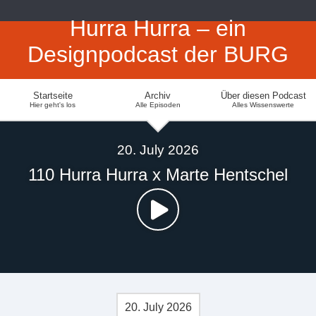
Hurra Hurra – ein
Designpodcast der BURG
Startseite
Archiv
Über diesen Podcast
Hier geht's los
Alle Episoden
Alles Wissenswerte
20. July 2026
110 Hurra Hurra x Marte Hentschel
20. July 2026