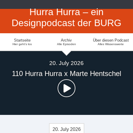
Hurra Hurra – ein
Designpodcast der BURG
Startseite
Archiv
Über diesen Podcast
Hier geht's los
Alle Episoden
Alles Wissenswerte
20. July 2026
110 Hurra Hurra x Marte Hentschel
20. July 2026