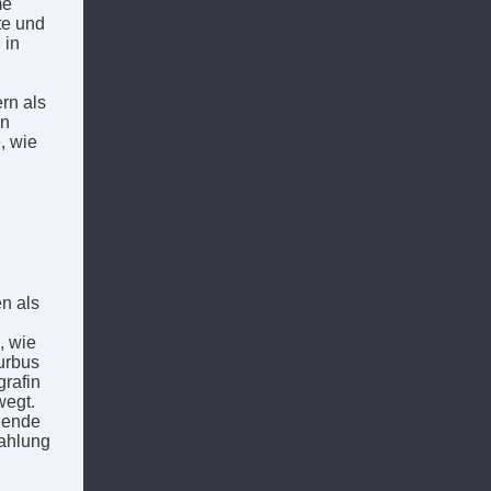
me
te und
 in
rn als
an
, wie
en als
, wie
urbus
grafin
wegt.
hlende
zahlung