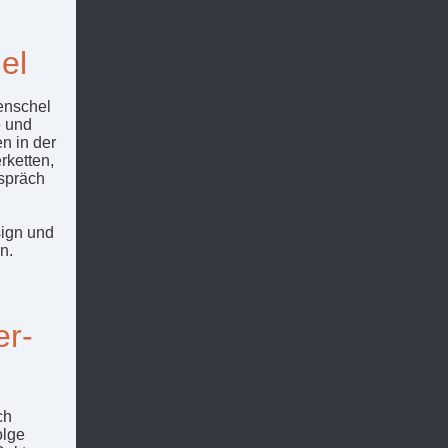
el
Henschel
e und
n in der
rketten,
spräch
sign und
n.
er-
ch
olge