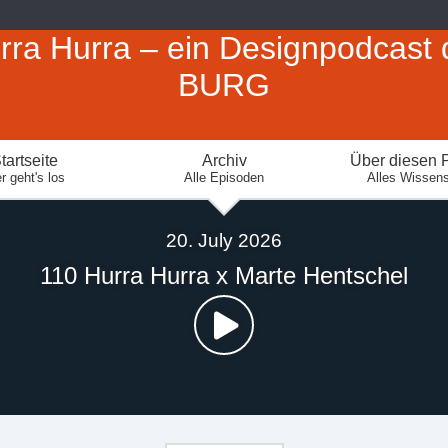
rra Hurra – ein Designpodcast 
BURG
tartseite
Archiv
Über diesen 
r geht's los
Alle Episoden
Alles Wissen
20. July 2026
110 Hurra Hurra x Marte Hentschel