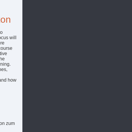
ton
ho
ocus will
ore
course
tive
The
rning.
hes,
 and how
g
tion zum