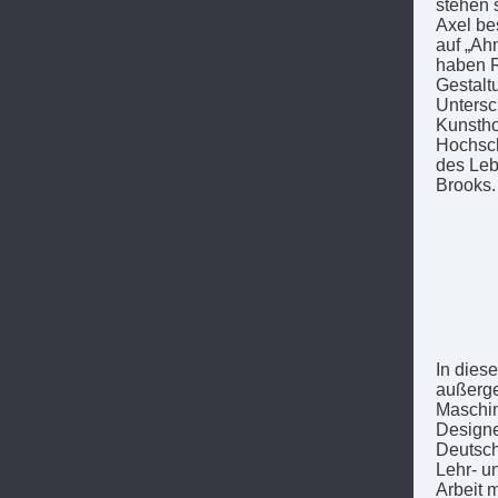
stehen 
Axel be
auf „Ah
haben R
Gestalt
Untersc
Kunstho
Hochsch
des Lebe
Brooks.
In dies
außerge
Maschin
Designe
Deutsch
Lehr- u
Arbeit 