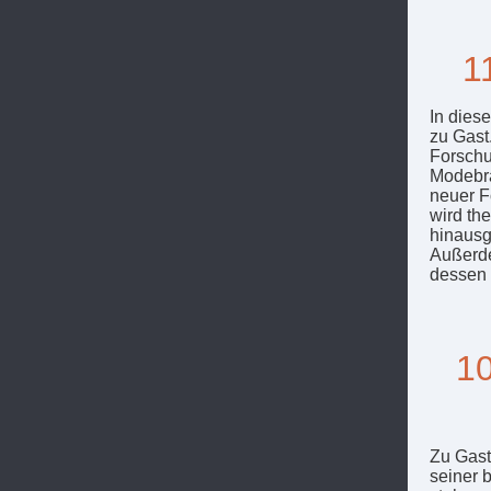
1
In dies
zu Gast
Forschu
Modebra
neuer F
wird th
hinausg
Außerde
dessen 
10
Zu Gast 
seiner 