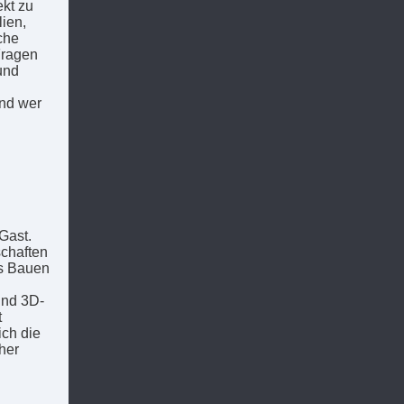
kt zu
lien,
sche
Fragen
und
und wer
Gast.
schaften
as Bauen
und 3D-
t
ich die
her