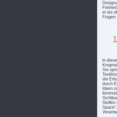
Designa
Freihei
er als o
Fragen 
1
In diese
Krogman
Sie spr
Textili
die Erf
durch E
Ideen z
feminis
Sichtba
Stoffen 
Space“.
Verantw