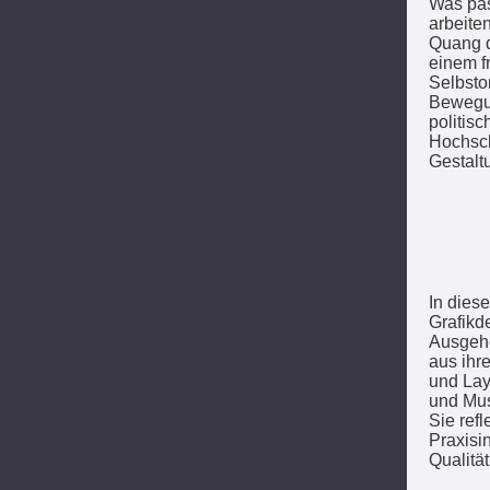
Was pas
arbeite
Quang d
einem f
Selbsto
Bewegun
politisc
Hochsch
Gestalt
In dies
Grafikd
Ausgehe
aus ihr
und Lay
und Mus
Sie refl
Praxisi
Qualität