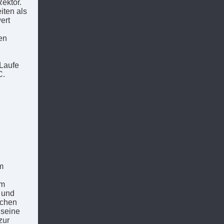
ektor.
iten als
ert
en
 Laufe
C.
m
um
n und
ichen
 seine
zur