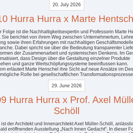
20. July 2026
10 Hurra Hurra x Marte Hentsch
er Folge ist die Nachhaltigkeitsexpertin und Professorin Marte 
. Sie berichtet von ihrem Weg zwischen Unternehmertum, Lehr
ng sowie ihren Erfahrungen mit nachhaltigen Geschäftsmodelle
nche. Dabei spricht sie über die Bedeutung transparenter Liefe
ormen der Zusammenarbeit und systemischen Denkens. Im Ge
ematisiert, dass Design über die Gestaltung einzelner Produkte
ehen und ganze Wertschöpfungssysteme beeinflussen kann.
m erläutert Marte Henschel ihre Sicht auf neue Ansätze im De
mögliche Rolle bei gesellschaftlichen Transformationsprozesse
29. June 2026
9 Hurra Hurra x Prof. Axel Müll
Schöll
ist der Architekt und Innenarchitekt Axel Müller-Schöll, anlässli
bald eröffnenden Ausstellung „Nach Innen Gedacht“. In dieser F