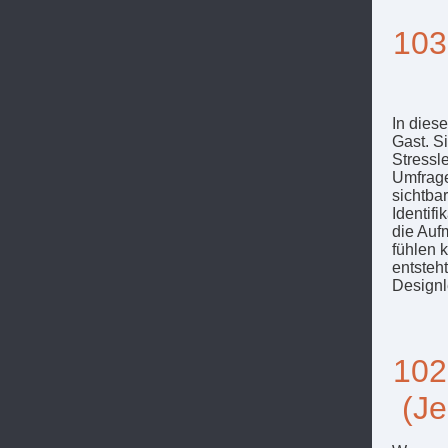
103
In dies
Gast. S
Stressl
Umfrage
sichtbar
Identif
die Auf
fühlen 
entsteh
Designl
102
(J