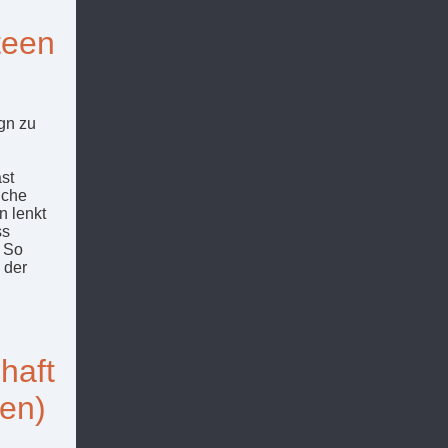
teen
gn zu
st
iche
n lenkt
ss
. So
 der
haft
en)