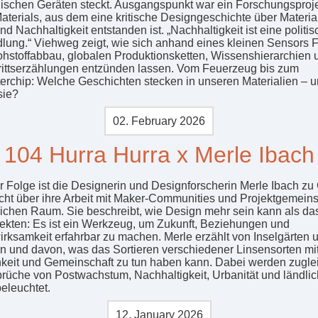
nischen Geräten steckt. Ausgangspunkt war ein Forschungsproje
aterials, aus dem eine kritische Designgeschichte über Materia
d Nachhaltigkeit entstanden ist. „Nachhaltigkeit ist eine politi
lung.“ Viehweg zeigt, wie sich anhand eines kleinen Sensors 
hstoffabbau, globalen Produktionsketten, Wissenshierarchien 
rittserzählungen entzünden lassen. Vom Feuerzeug bis zum
rchip: Welche Geschichten stecken in unseren Materialien – 
sie?
02. February 2026
104 Hurra Hurra x Merle Ibach
er Folge ist die Designerin und Designforscherin Merle Ibach zu 
icht über ihre Arbeit mit Maker-Communities und Projektgemein
lichen Raum. Sie beschreibt, wie Design mehr sein kann als d
ekten: Es ist ein Werkzeug, um Zukunft, Beziehungen und
irksamkeit erfahrbar zu machen. Merle erzählt von Inselgärten 
n und davon, was das Sortieren verschiedener Linsensorten mi
hkeit und Gemeinschaft zu tun haben kann. Dabei werden zugle
rüche von Postwachstum, Nachhaltigkeit, Urbanität und ländlic
beleuchtet.
12. January 2026