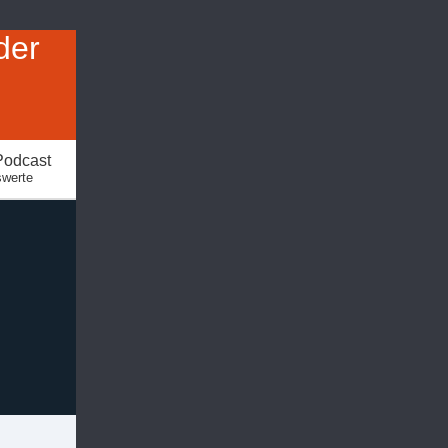
der
Podcast
swerte