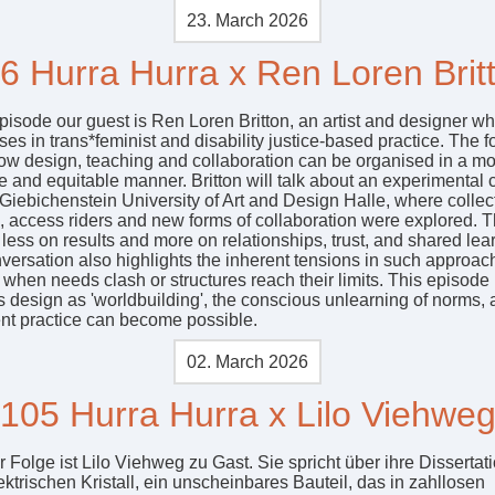
23. March 2026
6 Hurra Hurra x Ren Loren Brit
episode our guest is Ren Loren Britton, an artist and designer w
ses in trans*feminist and disability justice-based practice. The f
ow design, teaching and collaboration can be organised in a m
e and equitable manner. Britton will talk about an experimental 
 Giebichenstein University of Art and Design Halle, where collec
, access riders and new forms of collaboration were explored. 
 less on results and more on relationships, trust, and shared lea
versation also highlights the inherent tensions in such approac
 when needs clash or structures reach their limits. This episode
s design as 'worldbuilding', the conscious unlearning of norms,
rent practice can become possible.
02. March 2026
105 Hurra Hurra x Lilo Viehwe
r Folge ist Lilo Viehweg zu Gast. Sie spricht über ihre Disserta
ktrischen Kristall, ein unscheinbares Bauteil, das in zahllosen