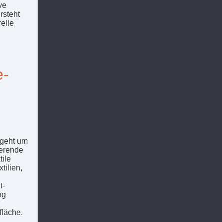
ve
rsteht
elle
e-
 geht um
ierende
tile
tilien,
t-
ng
fläche.