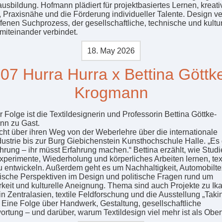
usbildung. Hofmann plädiert für projektbasiertes Lernen, kreati
t, Praxisnähe und die Förderung individueller Talente. Design ve
ffenen Suchprozess, der gesellschaftliche, technische und kultur
miteinander verbindet.
18. May 2026
07 Hurra Hurra x Bettina Göttk
Krogmann
r Folge ist die Textildesignerin und Professorin Bettina Göttke-
n zu Gast.
icht über ihren Weg von der Weberlehre über die internationale
ndustrie bis zur Burg Giebichenstein Kunsthochschule Halle. „Es
ahrung – ihr müsst Erfahrung machen.“ Bettina erzählt, wie Stud
xperimente, Wiederholung und körperliches Arbeiten lernen, tex
u entwickeln. Außerdem geht es um Nachhaltigkeit, Automobiltex
tische Perspektiven im Design und politische Fragen rund um
rkeit und kulturelle Aneignung. Thema sind auch Projekte zu Ika
in Zentralasien, textile Feldforschung und die Ausstellung „Taki
 Eine Folge über Handwerk, Gestaltung, gesellschaftliche
ortung – und darüber, warum Textildesign viel mehr ist als Ober