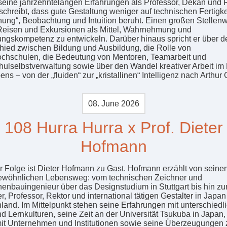
seine jahrzehntelangen Erfahrungen als Professor, Dekan und R
schreibt, dass gute Gestaltung weniger auf technischen Fertigke
nung“, Beobachtung und Intuition beruht. Einen großen Stellenw
eisen und Exkursionen als Mittel, Wahrnehmung und
ungskompetenz zu entwickeln. Darüber hinaus spricht er über d
hied zwischen Bildung und Ausbildung, die Rolle von
chschulen, die Bedeutung von Mentoren, Teamarbeit und
ulselbstverwaltung sowie über den Wandel kreativer Arbeit im
ns – von der „fluiden“ zur „kristallinen“ Intelligenz nach Arthur 
08. June 2026
108 Hurra Hurra x Prof. Dieter
Hofmann
er Folge ist Dieter Hofmann zu Gast. Hofmann erzählt von seine
wöhnlichen Lebensweg: vom technischen Zeichner und
enbauingenieur über das Designstudium in Stuttgart bis hin z
r, Professor, Rektor und international tätigen Gestalter in Japa
land. Im Mittelpunkt stehen seine Erfahrungen mit unterschiedl
nd Lernkulturen, seine Zeit an der Universität Tsukuba in Japan,
mit Unternehmen und Institutionen sowie seine Überzeugungen 