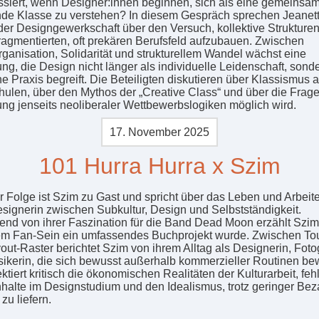
siert, wenn Designer:innen beginnen, sich als eine gemeinsa
nde Klasse zu verstehen? In diesem Gespräch sprechen Jeanet
er Designgewerkschaft über den Versuch, kollektive Strukturen
ragmentierten, oft prekären Berufsfeld aufzubauen. Zwischen
rganisation, Solidarität und strukturellem Wandel wächst eine
g, die Design nicht länger als individuelle Leidenschaft, sonde
he Praxis begreift. Die Beteiligten diskutieren über Klassismus 
ulen, über den Mythos der „Creative Class“ und über die Frage
ung jenseits neoliberaler Wettbewerbslogiken möglich wird.
17. November 2025
101 Hurra Hurra x Szim
er Folge ist Szim zu Gast und spricht über das Leben und Arbeit
esignerin zwischen Subkultur, Design und Selbstständigkeit.
nd von ihrer Faszination für die Band Dead Moon erzählt Szim
em Fan-Sein ein umfassendes Buchprojekt wurde. Zwischen To
out-Raster berichtet Szim von ihrem Alltag als Designerin, Foto
ikerin, die sich bewusst außerhalb kommerzieller Routinen be
ektiert kritisch die ökonomischen Realitäten der Kulturarbeit, fe
nhalte im Designstudium und den Idealismus, trotz geringer Be
 zu liefern.