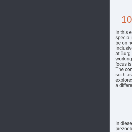
10
In this 
speciali
be on h
inclusiv
at Burg
working
focus is
The con
such as
explore
a diffe
In diese
piezoele