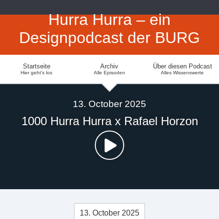
Hurra Hurra – ein
Designpodcast der BURG
Startseite
Archiv
Über diesen Podcast
Hier geht's los
Alle Episoden
Alles Wissenswerte
13. October 2025
1000 Hurra Hurra x Rafael Horzon
13. October 2025