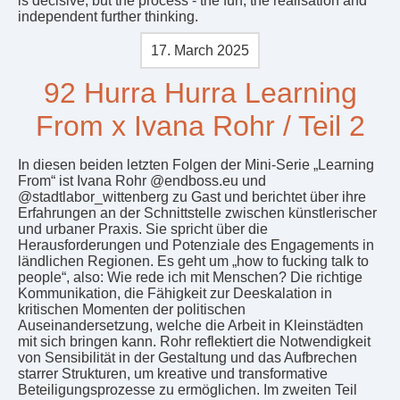
is decisive, but the process - the fun, the realisation and
independent further thinking.
17. March 2025
92 Hurra Hurra Learning
From x Ivana Rohr / Teil 2
In diesen beiden letzten Folgen der Mini-Serie „Learning
From“ ist Ivana Rohr @endboss.eu und
@stadtlabor_wittenberg zu Gast und berichtet über ihre
Erfahrungen an der Schnittstelle zwischen künstlerischer
und urbaner Praxis. Sie spricht über die
Herausforderungen und Potenziale des Engagements in
ländlichen Regionen. Es geht um „how to fucking talk to
people“, also: Wie rede ich mit Menschen? Die richtige
Kommunikation, die Fähigkeit zur Deeskalation in
kritischen Momenten der politischen
Auseinandersetzung, welche die Arbeit in Kleinstädten
mit sich bringen kann. Rohr reflektiert die Notwendigkeit
von Sensibilität in der Gestaltung und das Aufbrechen
starrer Strukturen, um kreative und transformative
Beteiligungsprozesse zu ermöglichen. Im zweiten Teil